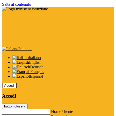
Salta al contenuto
Italiano
Italiano
English
Deutsch
Français
Español
Accedi
Accedi
button close
×
Nome Utente