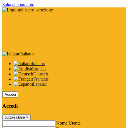
Salta al contenuto
Italiano
Italiano
English
Deutsch
Français
Español
Accedi
Accedi
button close
×
Nome Utente