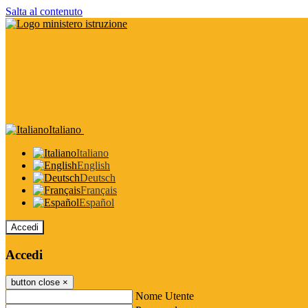
Salta al contenuto
Italiano
Italiano
English
Deutsch
Français
Español
Accedi
Accedi
button close
×
Nome Utente