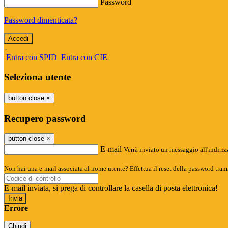
Password
Password dimenticata?
-
Entra con SPID
Entra con CIE
Seleziona utente
button close
×
Recupero password
button close
×
E-mail
Verrà inviato un messaggio all'indirizz
Non hai una e-mail associata al nome utente? Effettua il reset della password tram
E-mail inviata, si prega di controllare la casella di posta elettronica!
Errore
Chiudi