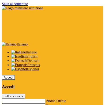
Salta al contenuto
Italiano
Italiano
English
Deutsch
Français
Español
Accedi
Accedi
button close
×
Nome Utente