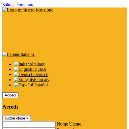
Salta al contenuto
Italiano
Italiano
English
Deutsch
Français
Español
Accedi
Accedi
button close
×
Nome Utente