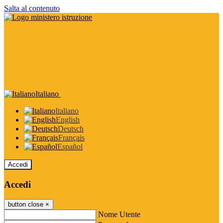
Salta al contenuto
Italiano
Italiano
English
Deutsch
Français
Español
Accedi
Accedi
button close
×
Nome Utente