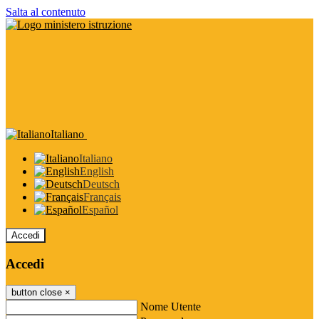
Salta al contenuto
Italiano
Italiano
English
Deutsch
Français
Español
Accedi
Accedi
button close
×
Nome Utente