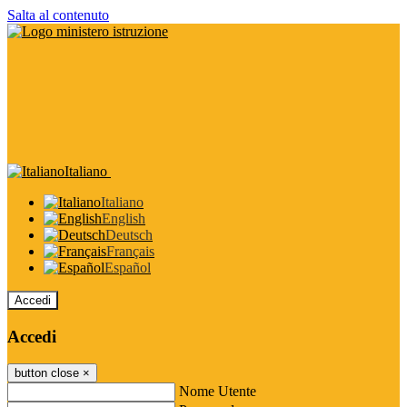
Salta al contenuto
Italiano
Italiano
English
Deutsch
Français
Español
Accedi
Accedi
button close
×
Nome Utente