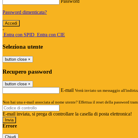
Password
Password dimenticata?
-
Entra con SPID
Entra con CIE
Seleziona utente
button close
×
Recupero password
button close
×
E-mail
Verrà inviato un messaggio all'indirizz
Non hai una e-mail associata al nome utente? Effettua il reset della password tram
E-mail inviata, si prega di controllare la casella di posta elettronica!
Errore
Chiudi