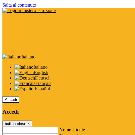
Salta al contenuto
Italiano
Italiano
English
Deutsch
Français
Español
Accedi
Accedi
button close
×
Nome Utente