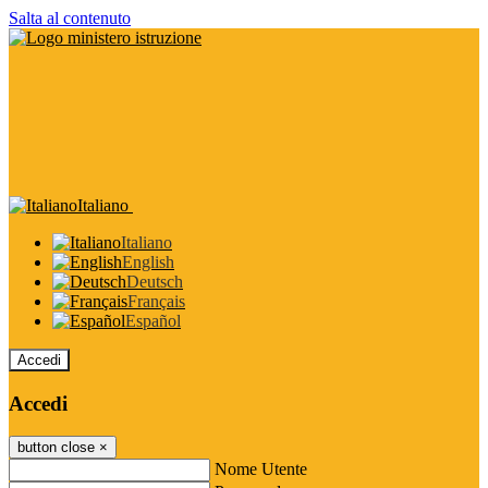
Salta al contenuto
Italiano
Italiano
English
Deutsch
Français
Español
Accedi
Accedi
button close
×
Nome Utente