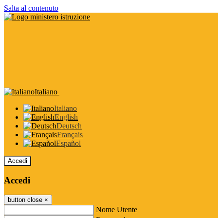
Salta al contenuto
Italiano
Italiano
English
Deutsch
Français
Español
Accedi
Accedi
button close
×
Nome Utente