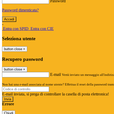
Password
Password dimenticata?
-
Entra con SPID
Entra con CIE
Seleziona utente
button close
×
Recupero password
button close
×
E-mail
Verrà inviato un messaggio all'indirizz
Non hai una e-mail associata al nome utente? Effettua il reset della password tram
E-mail inviata, si prega di controllare la casella di posta elettronica!
Errore
Chiudi