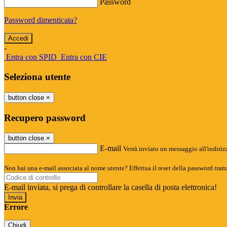
Password
Password dimenticata?
-
Entra con SPID
Entra con CIE
Seleziona utente
button close
×
Recupero password
button close
×
E-mail
Verrà inviato un messaggio all'indirizz
Non hai una e-mail associata al nome utente? Effettua il reset della password tram
E-mail inviata, si prega di controllare la casella di posta elettronica!
Errore
Chiudi