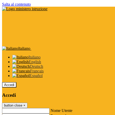
Salta al contenuto
Italiano
Italiano
English
Deutsch
Français
Español
Accedi
Accedi
button close
×
Nome Utente