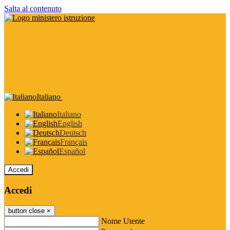
Salta al contenuto
Italiano
Italiano
English
Deutsch
Français
Español
Accedi
Accedi
button close
×
Nome Utente