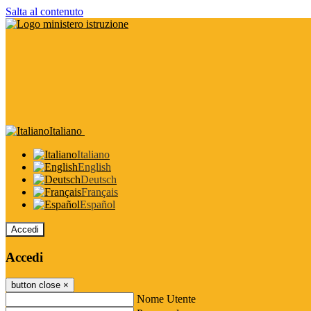
Salta al contenuto
Italiano
Italiano
English
Deutsch
Français
Español
Accedi
Accedi
button close
×
Nome Utente