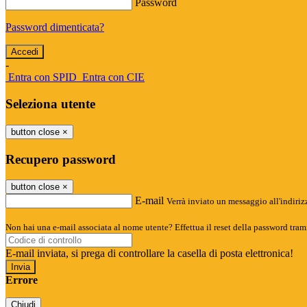
Password
Password dimenticata?
-
Entra con SPID
Entra con CIE
Seleziona utente
button close
×
Recupero password
button close
×
E-mail
Verrà inviato un messaggio all'indirizz
Non hai una e-mail associata al nome utente? Effettua il reset della password tram
E-mail inviata, si prega di controllare la casella di posta elettronica!
Errore
Chiudi