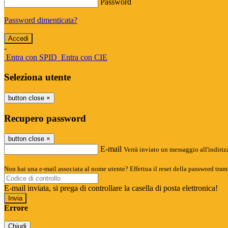
Password
Password dimenticata?
-
Entra con SPID
Entra con CIE
Seleziona utente
button close
×
Recupero password
button close
×
E-mail
Verrà inviato un messaggio all'indirizz
Non hai una e-mail associata al nome utente? Effettua il reset della password tram
E-mail inviata, si prega di controllare la casella di posta elettronica!
Errore
Chiudi