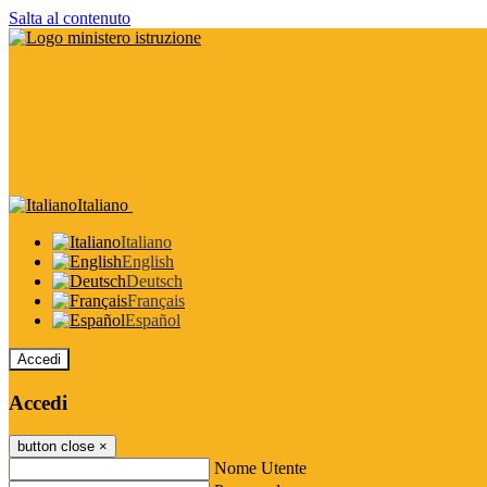
Salta al contenuto
Italiano
Italiano
English
Deutsch
Français
Español
Accedi
Accedi
button close
×
Nome Utente