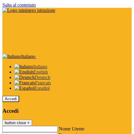
Salta al contenuto
Italiano
Italiano
English
Deutsch
Français
Español
Accedi
Accedi
button close
×
Nome Utente