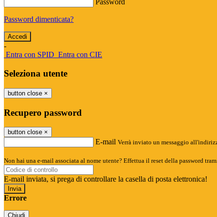
Password
Password dimenticata?
-
Entra con SPID
Entra con CIE
Seleziona utente
button close
×
Recupero password
button close
×
E-mail
Verrà inviato un messaggio all'indirizz
Non hai una e-mail associata al nome utente? Effettua il reset della password tram
E-mail inviata, si prega di controllare la casella di posta elettronica!
Errore
Chiudi