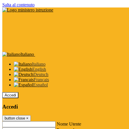
Salta al contenuto
Italiano
Italiano
English
Deutsch
Français
Español
Accedi
Accedi
button close
×
Nome Utente