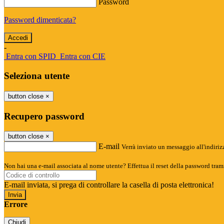
Password
Password dimenticata?
-
Entra con SPID
Entra con CIE
Seleziona utente
button close
×
Recupero password
button close
×
E-mail
Verrà inviato un messaggio all'indirizz
Non hai una e-mail associata al nome utente? Effettua il reset della password tram
E-mail inviata, si prega di controllare la casella di posta elettronica!
Errore
Chiudi