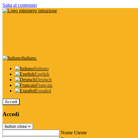
Salta al contenuto
Italiano
Italiano
English
Deutsch
Français
Español
Accedi
Accedi
button close
×
Nome Utente