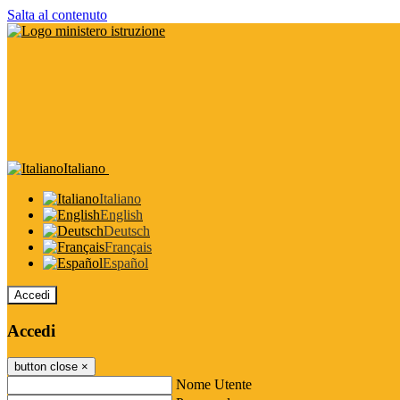
Salta al contenuto
Italiano
Italiano
English
Deutsch
Français
Español
Accedi
Accedi
button close
×
Nome Utente