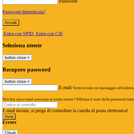
Password
Password dimenticata?
-
Entra con SPID
Entra con CIE
Seleziona utente
button close
×
Recupero password
button close
×
E-mail
Verrà inviato un messaggio all'indirizz
Non hai una e-mail associata al nome utente? Effettua il reset della password tram
E-mail inviata, si prega di controllare la casella di posta elettronica!
Errore
Chiudi