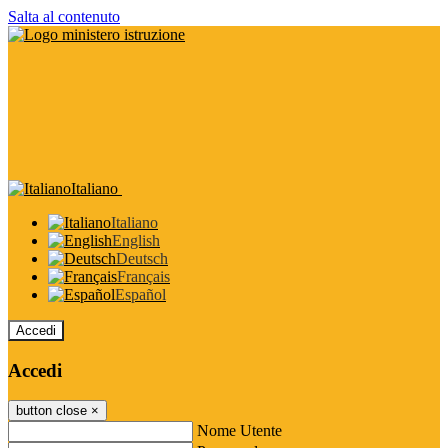
Salta al contenuto
Italiano
Italiano
English
Deutsch
Français
Español
Accedi
Accedi
button close
×
Nome Utente