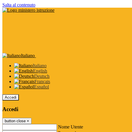
Salta al contenuto
Italiano
Italiano
English
Deutsch
Français
Español
Accedi
Accedi
button close
×
Nome Utente