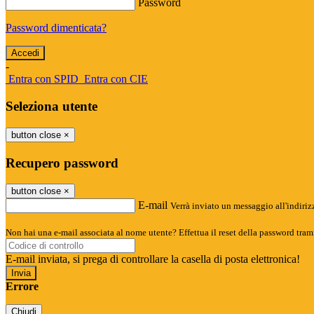
Password
Password dimenticata?
-
Entra con SPID
Entra con CIE
Seleziona utente
button close
×
Recupero password
button close
×
E-mail
Verrà inviato un messaggio all'indirizz
Non hai una e-mail associata al nome utente? Effettua il reset della password tram
E-mail inviata, si prega di controllare la casella di posta elettronica!
Errore
Chiudi