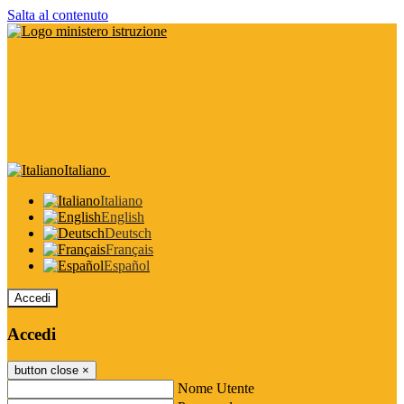
Salta al contenuto
Italiano
Italiano
English
Deutsch
Français
Español
Accedi
Accedi
button close
×
Nome Utente