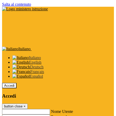
Salta al contenuto
Italiano
Italiano
English
Deutsch
Français
Español
Accedi
Accedi
button close
×
Nome Utente