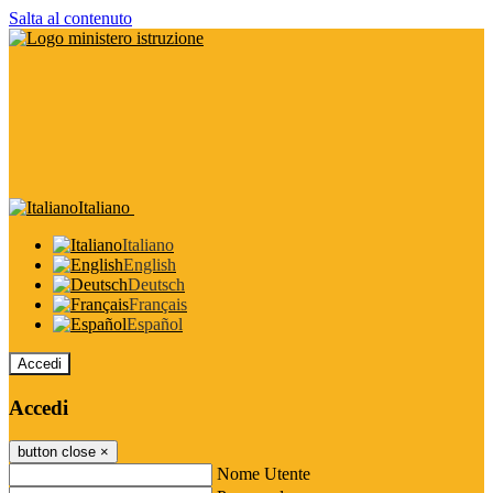
Salta al contenuto
Italiano
Italiano
English
Deutsch
Français
Español
Accedi
Accedi
button close
×
Nome Utente