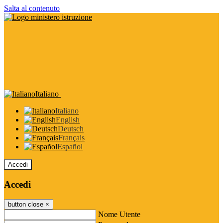
Salta al contenuto
Italiano
Italiano
English
Deutsch
Français
Español
Accedi
Accedi
button close
×
Nome Utente