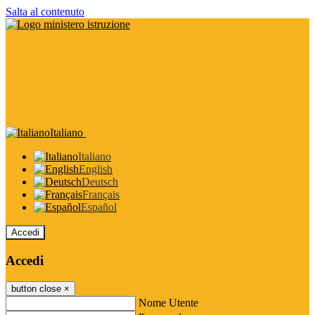
Salta al contenuto
Italiano
Italiano
English
Deutsch
Français
Español
Accedi
Accedi
button close
×
Nome Utente